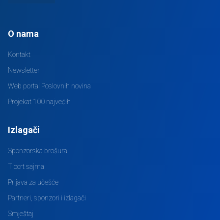
O nama
Kontakt
Newsletter
Web portal Poslovnih novina
Projekat 100 najvećih
Izlagači
Sponzorska brošura
Tlocrt sajma
Prijava za učešće
Partneri, sponzori i izlagači
Smještaj