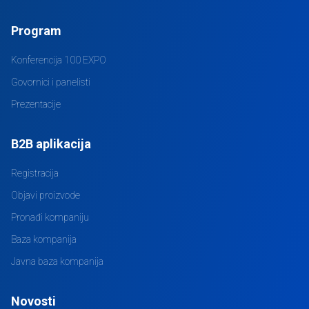
Program
Konferencija 100 EXPO
Govornici i panelisti
Prezentacije
B2B aplikacija
Registracija
Objavi proizvode
Pronađi kompaniju
Baza kompanija
Javna baza kompanija
Novosti