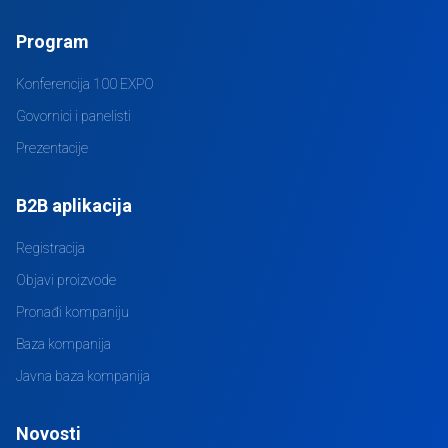
Program
Konferencija 100 EXPO
Govornici i panelisti
Prezentacije
B2B aplikacija
Registracija
Objavi proizvode
Pronađi kompaniju
Baza kompanija
Javna baza kompanija
Novosti