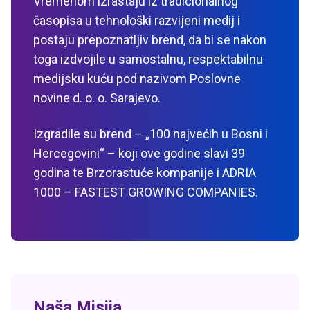
Vremenom izrastaju iz tradicionalnog
časopisa u tehnološki razvijeni medij i
postaju prepoznatljiv brend, da bi se nakon
toga izdvojile u samostalnu, respektabilnu
medijsku kuću pod nazivom Poslovne
novine d. o. o. Sarajevo.
Izgradile su brend – „100 najvećih u Bosni i
Hercegovini“ – koji ove godine slavi 39
godina te Brzorastuće kompanije i ADRIA
1000 – FASTEST GROWING COMPANIES.
Naša Misija